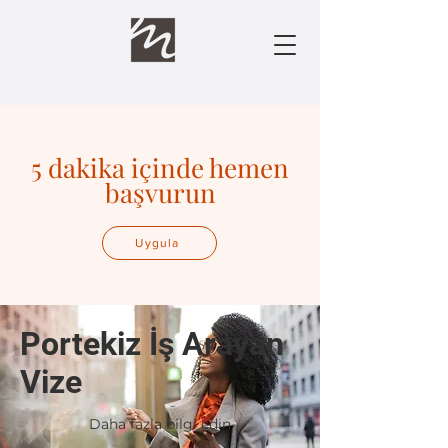
5 dakika içinde hemen
başvurun
Uygula
Portekiz İş Arayan
Vize
Daha fazla bilgi edin